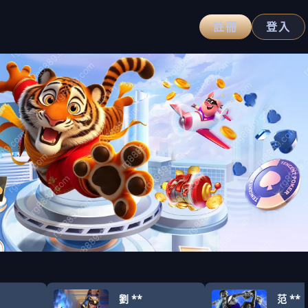
註冊
登入
劉 **
范 **