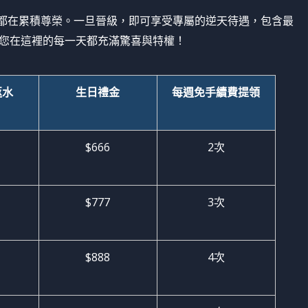
注都在累積尊榮。一旦晉級，即可享受專屬的逆天待遇，包含最
，讓您在這裡的每一天都充滿驚喜與特權！
返水
生日禮金
每週免手續費提領
$666
2次
$777
3次
$888
4次