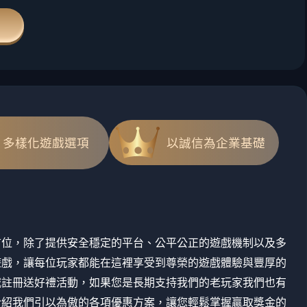
多樣化遊戲選項
以誠信為企業基礎
首位，除了提供安全穩定的平台、公平公正的遊戲機制以及多
遊戲，讓每位玩家都能在這裡享受到尊榮的遊戲體驗與豐厚的
城註冊送好禮活動，如果您是長期支持我們的老玩家我們也有
介紹我們引以為傲的各項優惠方案，讓您輕鬆掌握贏取獎金的