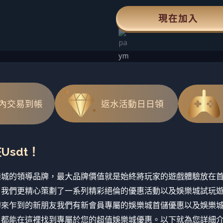
現在加入
鐘內交易到帳
返水活動日日領
sdt！
樂城的領導品牌，最大品牌價值就是始終將玩家的遊戲體驗放在
，我們更精心策劃了一系列精彩絕倫的優惠活動以及娛樂城試玩
初來乍到的新朋友我們有新會員專屬的娛樂城首儲優惠以及娛樂
，都能在這裡找到專屬於您的超值娛樂城優惠。以下就為您詳細