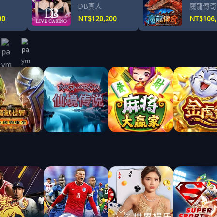
DB真人
魔龍傳奇
00
NT$120,200
NT$106,