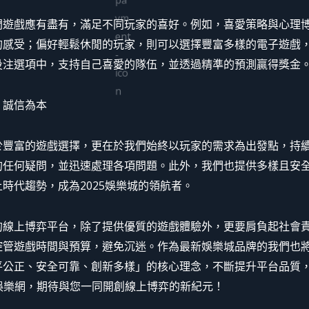
門遊戲應有盡有，滿足不同玩家的喜好。例如，喜愛策略與心理
的感受；偏好輕鬆休閒的玩家，則可以選擇豐富多樣的電子遊戲
投注選項中，支持自己喜愛的隊伍，並透過精準的預測贏得獎金
，誠信為本
於豐富的遊戲選擇，更在於我們始終以玩家的需求為出發點，持續
的任何疑問，並迅速處理各項問題。此外，我們也提供多樣且安
時代趨勢，成為2025娛樂城的領航者。
的線上博弈平台，除了提供優質的遊戲體驗外，更要肩負起社會
控管遊戲時間與預算，避免沉迷。作為最新娛樂城品牌的我們也
平公正、安全可靠、創新多樣」的核心理念，不斷提升平台品質
t娛樂網，期待與您一同開創線上博弈的新紀元！