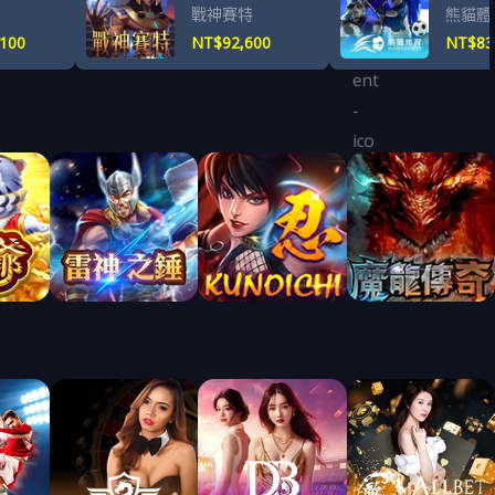
戰神賽特
熊貓體
100
NT$92,600
NT$83