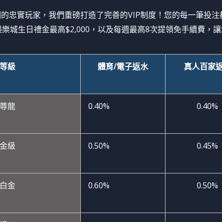
的忠實玩家，我們重磅打造了完善的VIP制度！您的每一筆投
、娛樂城生日禮金最高$2,000，以及每週最高8次提領免手續費
等級
體育/電子返水
真人百家
尊龍
0.40%
0.40%
金級
0.50%
0.45%
白金
0.60%
0.50%