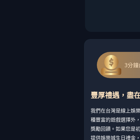
3分
豐厚禮遇，盡在u
我們在台灣是線上娛
種豐富的遊戲選擇外
獎勵回饋。如果您是
提供娛樂城生日禮金